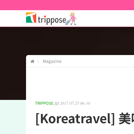
Magazine
TRIPPOSE
2017.07.25 06:10
///
[Koreatrave