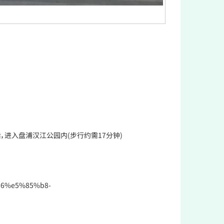
米后，进入盘浦汉江公园内(步行约需17分钟)
86%e5%85%b8-