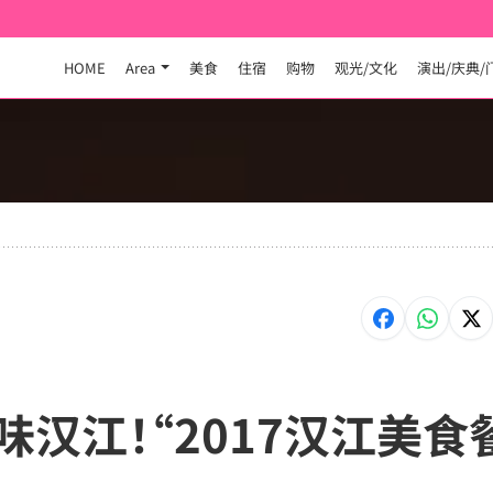
HOME
Area
美食
住宿
购物
观光/文化
演出/庆典/
l] 美味汉江！“2017汉江