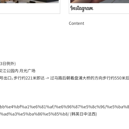
Content
8月13日例外)
浦汉江公园内 月光广场
-1号出口，步行约221米即达 -> 过马路后朝着盘浦大桥的方向步行约550
6%b4%bb%e4%bf%a1%e6%81%af/%e6%96%87%e5%8c%96/%e5%ba%
e5%ad%a3%e5%ba%86%e5%85%b8/ (韩英日中法西)