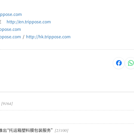
rippose.com
POSE
http://en.trippose.com
rippose.com
rippose.com
/
http://hk.trippose.com
[9164]
铁开始推出“托运箱塑料膜包装服务”
[23100]