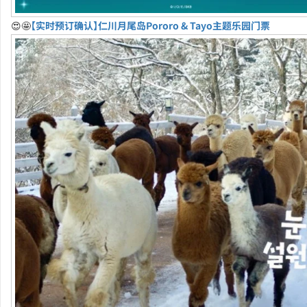
😍🤩
【实时预订确认】仁川月尾岛Pororo & Tayo主题乐园门票