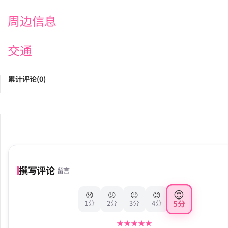
周边信息
交通
累计评论(0)
撰写评论
留言
😍
😞
😕
😐
😊
5分
1分
2分
3分
4分
★
★
★
★
★