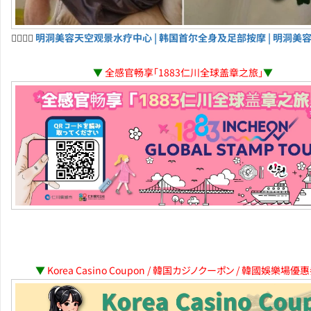
💆‍♀️💆‍♂️
明洞美容天空观景水疗中心 | 韩国首尔全身及足部按摩 | 明洞美
▼
全感官畅享「1883仁川全球盖章之旅」
▼
▼
Korea Casino Coupon / 韓国カジノクーポン / 韓國娛樂場優