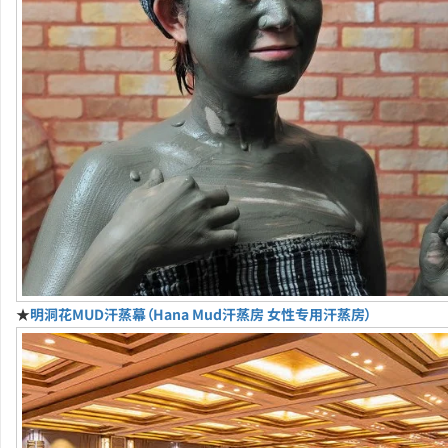
★
明洞花MUD汗蒸幕（Hana Mud汗蒸房 女性专用汗蒸房）