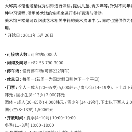
大邱美术馆也邀请优秀讲师进行演讲，提供儿童、青少年等，针对不同年
种学习课程，活用美术馆的空间来进行多样表演与活动。
美术馆三楼是可以阅读艺术相关书籍的美术资讯中心，同时也提供作为
用。
* 开馆日 : 2011年 5月 26日
・可接纳人数 :
可容纳5,000人
・问询及向导 :
+82-53-790-3000
・停车场 :
设有停车场(可停232辆车)
・休息日 :
每周一(若周一为国定假日则休下一个平日)
・门票 :
个人 – 成人(20~65岁) 5,000韩元 / 青少年(14~19岁)、下士以下军
韩元 / 国小生(8~13岁) 2,000韩元
团体 – 成人(20~65岁) 4,000韩元 / 青少年(14~19岁)、下士以下军人 2,0
国小生(8~13岁) 1,500韩元
・开放时间 :
夏季(4~10月) 10:00~19:00
冬季(11~3月) 10:00~18:00