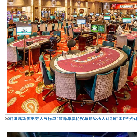
🎲
韩国赌场优惠券人气榜单：巅峰尊享特权与顶级私人订制韩国旅行行