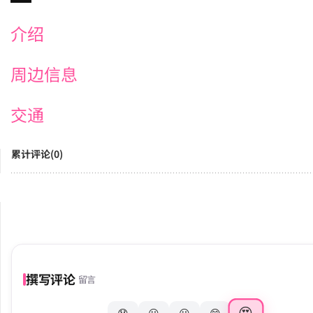
介绍
周边信息
交通
累计评论(0)
撰写评论
留言
😍
😞
😕
😐
😊