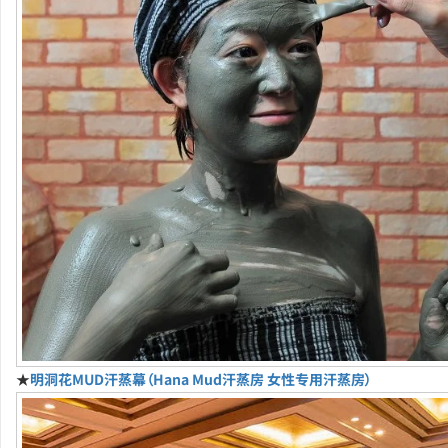
★
明洞花MUD汗蒸幕（Hana Mud汗蒸房 女性专用汗蒸房）