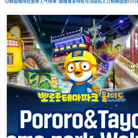
🎲
韩国赌场优惠券人气榜单：巅峰尊享特权与顶级私人订制韩国旅行行