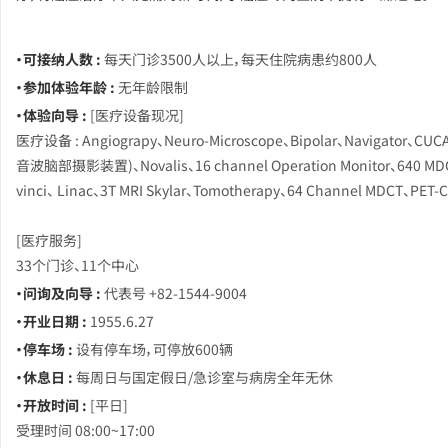
・可接纳人数 :
每天门诊3500人以上，每天住院病患约800人
・参加体验年龄 :
无年龄限制
・体验向导 :
[医疗设备现况]
医疗设备 : Angiograpy、Neuro-Microscope、Bipolar、Navigator、CU
音波脑部摄影装置)、Novalis、16 channel Operation Monitor、640 MD
vinci、 Linac、3T MRI Skylar、Tomotherapy、64 Channel MDCT、PET
[医疗服务]
33个门诊、11个中心
・问询及向导 :
代表号 +82-1544-9004
・开业日期 :
1955.6.27
・停车场 :
设有停车场，可停放600辆
・休息日 :
每周日与国定假日/急诊室与病房全年无休
・开放时间 :
[平日]
受理时间 08:00~17:00