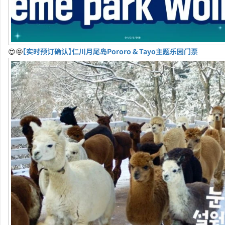
😍🤩
【实时预订确认】仁川月尾岛Pororo & Tayo主题乐园门票