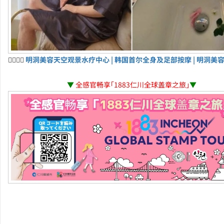
💆‍♀️💆‍♂️
明洞美容天空观景水疗中心 | 韩国首尔全身及足部按摩 | 明洞美
▼
全感官畅享「1883仁川全球盖章之旅」
▼