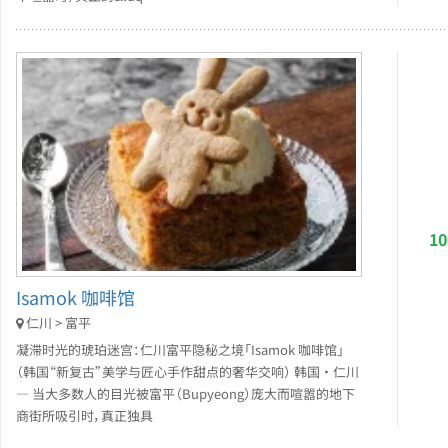
1
Isamok 咖啡馆
仁川 > 富平
凝滞时光的琥珀迷宫：仁川富平隐秘之境「Isamok 咖啡馆」
（韩国“新复古”美学与匠心手作甜点的奢华交响） 韩国 · 仁川
— 当大多数人的目光被富平（Bupyeong）庞大而喧嚣的地下
商街所吸引时，真正独具