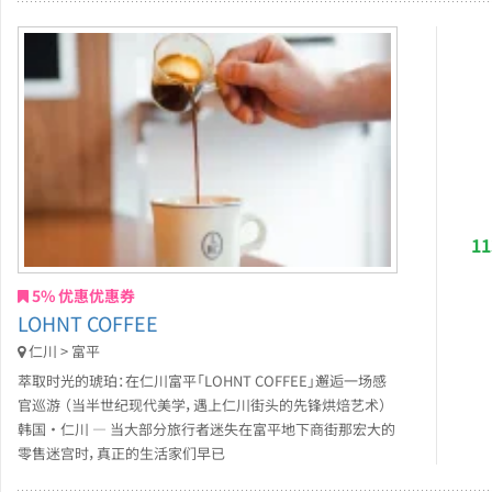
1
5% 优惠优惠券
LOHNT COFFEE
仁川 > 富平
萃取时光的琥珀：在仁川富平「LOHNT COFFEE」邂逅一场感
官巡游 （当半世纪现代美学，遇上仁川街头的先锋烘焙艺术）
韩国 · 仁川 — 当大部分旅行者迷失在富平地下商街那宏大的
零售迷宫时，真正的生活家们早已