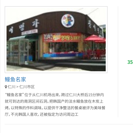
3
鳗鱼名家
仁川 > 仁川市区
“鳗鱼名家”位于从仁川机场出来，跨过仁川大桥后15分钟内
就可到达的南洞区间石洞。把韩国产的淡水鳗鱼放在木炭上
烤，以特殊的作料调味。以提供干净整洁的餐桌被评为美味餐
厅，不光韩国人喜欢，还被指定为访问周边工