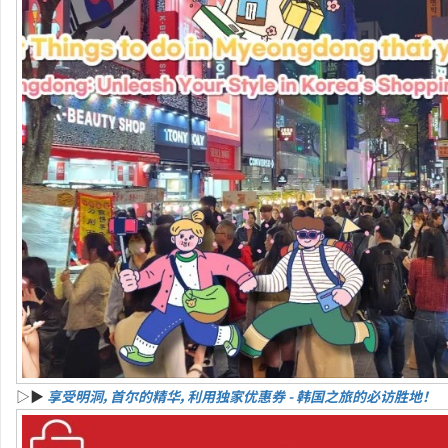
▷▶
享受明洞，首尔的精华，利用独家优惠券 - 韩国之旅的必访胜地！