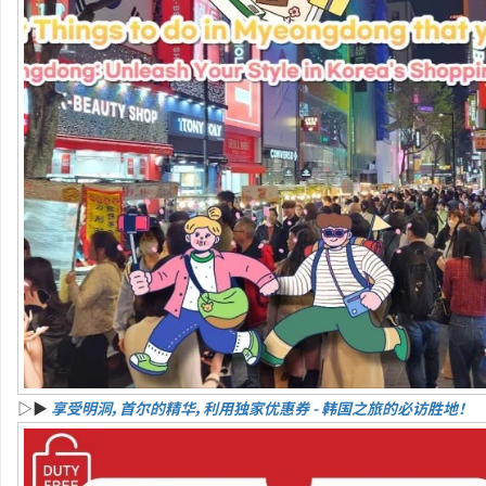
▷▶
享受明洞，首尔的精华，利用独家优惠券 - 韩国之旅的必访胜地！