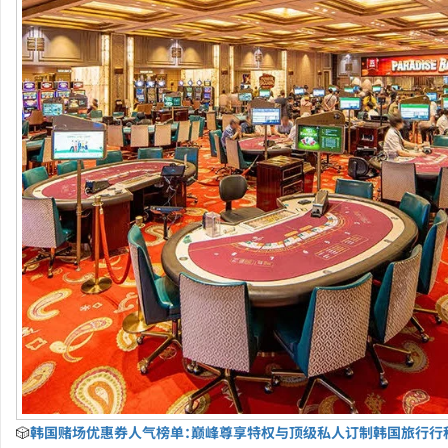
🎲
韩国赌场优惠券人气榜单：巅峰尊享特权与顶级私人订制韩国旅行行