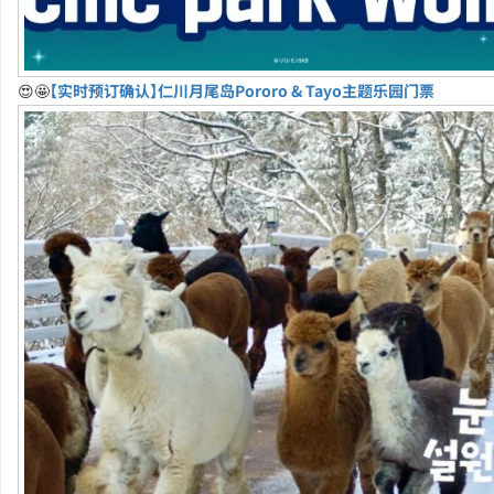
😍🤩
【实时预订确认】仁川月尾岛Pororo & Tayo主题乐园门票