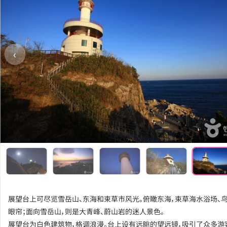
‹
展望台上可尽览雪岳山、东海和束草市风光。俯瞰东海，束草海水浴场、
眼帘；面向雪岳山，则是大青峰、蔚山岩的迷人景色。
展望台为白色建筑物，格调浪漫。台上设有远眺的望远镜，吸引了众多游