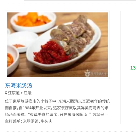
1
东海米肠汤
江原道 > 江陵
位于束草旅游渔市的小巷子中，东海米肠汤以其近40年的传统
而自豪。自1984年开业以来，这家餐厅就以其鲜美而清爽的米
肠汤而著称。 “束草美食的瑰宝，只在东海米肠汤！” 为您呈上
主打菜单：米肠汤饭、牛头肉