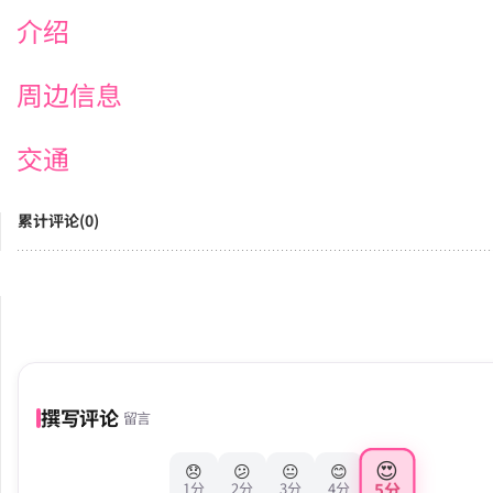
介绍
周边信息
交通
累计评论(0)
撰写评论
留言
😍
😞
😕
😐
😊
5分
1分
2分
3分
4分