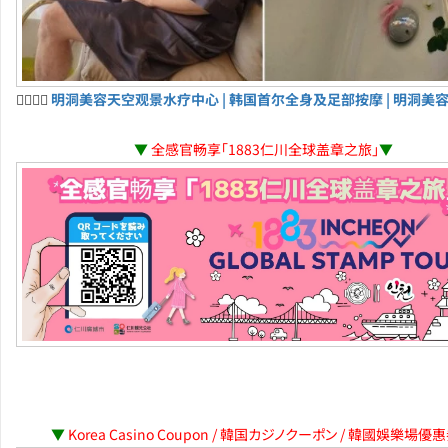
💆‍♀️💆‍♂️
明洞美容天空观景水疗中心 | 韩国首尔全身及足部按摩 | 明洞美
▼
全感官畅享「1883仁川全球盖章之旅」
▼
▼
Korea Casino Coupon / 韓国カジノクーポン / 韓國娛樂場優