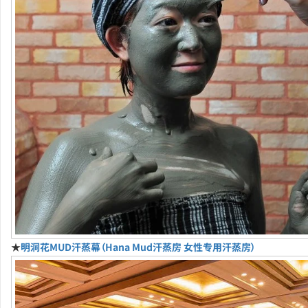
★
明洞花MUD汗蒸幕（Hana Mud汗蒸房 女性专用汗蒸房）