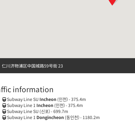
仁川济物浦区中国城路59号街 23
affic information
Subway Line SU
Incheon
(인천）- 375.4m
Subway Line 1
Incheon
(인천）- 375.4m
Subway Line SU
(신포）- 699.7m
Subway Line 1
Dongincheon
(동인천）- 1180.2m