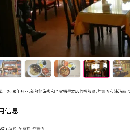
凤于2000年开业，新鲜的海参和全家福是本店的招牌菜，炸酱面和辣汤面
用信息
菜 :
海参, 全家福, 炸酱面