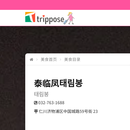
美食首页
美食目录
泰临凤태림봉
태림봉
032-763-1688
仁川济物浦区中国城路59号街 23