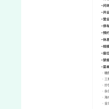
・问
・开业
・营业
・停车
・预约
・休息
・规模
・座位
・禁烟
・菜单
ㆍ糖
ㆍ三
ㆍ炒
ㆍ杂
ㆍ海
ㆍ全