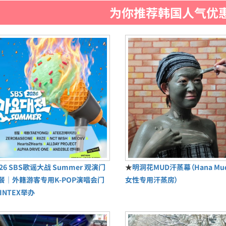
为你推荐韩国人气优
026 SBS歌谣大战 Summer 观演门
★
明洞花MUD汗蒸幕（Hana M
餐｜外籍游客专用K-POP演唱会门
女性专用汗蒸房）
INTEX举办