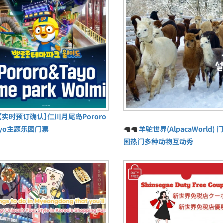
【实时预订确认】仁川月尾岛Pororo
ayo主题乐园门票
🦙🦙
羊驼世界(AlpacaWorld) 门
国热门多种动物互动秀