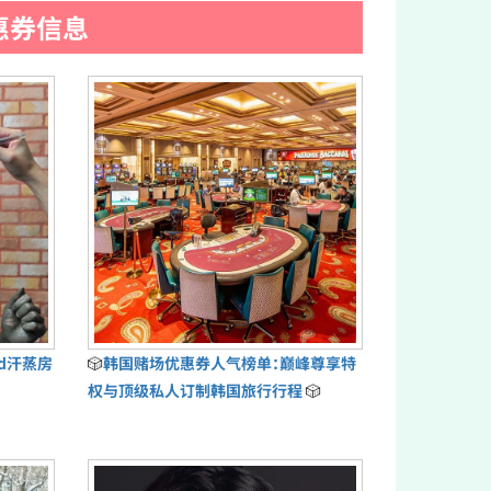
惠券信息
ud汗蒸房
🎲
韩国赌场优惠券人气榜单：巅峰尊享特
权与顶级私人订制韩国旅行行程
🎲