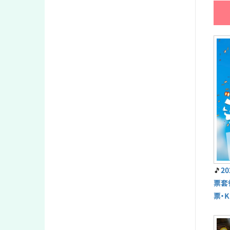
🎵
2
票套
票・K