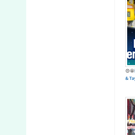
😍🤩
& T