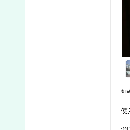
泰临
使
・特色