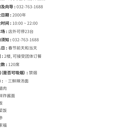
询及向导 :
032-763-1688
日期 :
2000年
时间 :
10:00 ~ 22:00
场 :
店外可停23台
须知 :
032-763-1688
日 :
春节前天和当天
 :
2楼, 可接受团体订餐
数 :
120席
（是否可吸烟） :
禁烟
 :
ㆍ三鲜辣汤面
醋肉
鲜炸酱面
饭
菜饭
参
家福