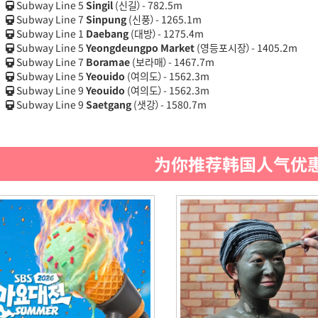
Subway Line 5
Singil
(신길）- 782.5m
Subway Line 7
Sinpung
(신풍）- 1265.1m
Subway Line 1
Daebang
(대방）- 1275.4m
Subway Line 5
Yeongdeungpo Market
(영등포시장）- 1405.2m
Subway Line 7
Boramae
(보라매）- 1467.7m
Subway Line 5
Yeouido
(여의도）- 1562.3m
Subway Line 9
Yeouido
(여의도）- 1562.3m
Subway Line 9
Saetgang
(샛강）- 1580.7m
为你推荐韩国人气优