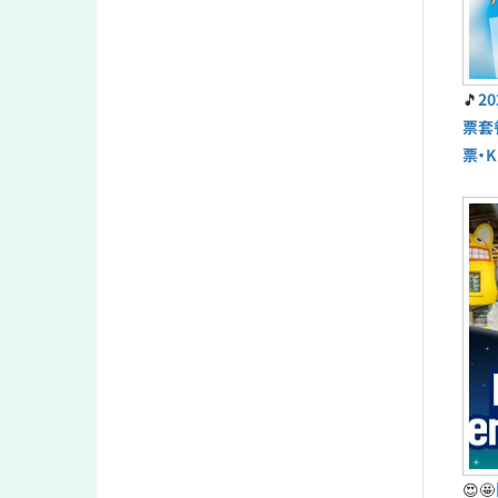
🎵
2
票套
票・K
😍🤩