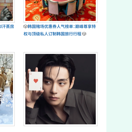
ud汗蒸房
🎲
韩国赌场优惠券人气榜单：巅峰尊享特
权与顶级私人订制韩国旅行行程
🎲