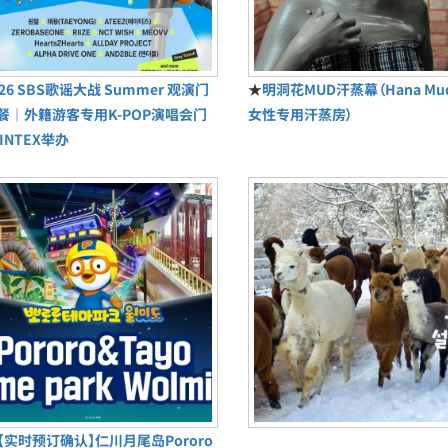
026 SBS歌谣大战 Summer 观演门
★
明洞花MUD汗蒸幕（Hana M
餐｜外籍游客专用K-POP演唱会门
女性专用汗蒸房）
INTEX举办
【实时预订确认】仁川月尾岛Pororo