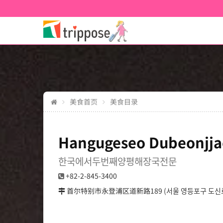
美食首页
美食目录
Hangugeseo Dubeonjj
한국에서두번째양평해장국전문
+82-2-845-3400
首尔特别市永登浦区道新路189 (서울 영등포구 도신로 