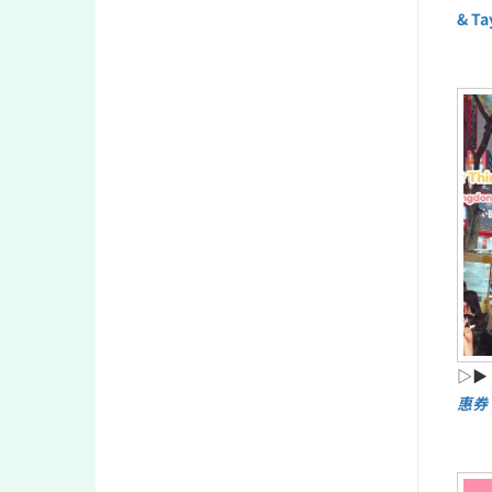
& T
▷▶
惠券