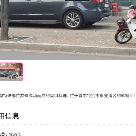
肉特殊部位熬煮高汤而成的爽口料理。 位于首尔特别市永登浦区的韩餐专门
用信息
菜 :
醒酒汤