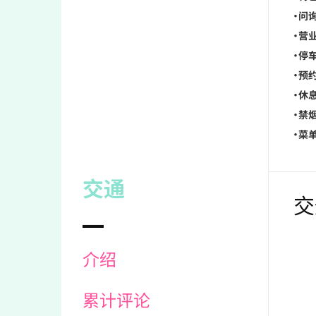
・问
・营业
・停车
・预约
・休息
・禁烟
・菜单
交通
交
介绍
累计评论