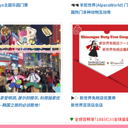
ayo主题乐园门票
🦙🦙
羊驼世界(AlpacaWorld) 门
国热门多种动物互动秀
享受明洞，首尔的精华，利用独家优
▶▷
新世界免税店优惠券
 - 韩国之旅的必访胜地！
新世界百货店总店
▼
全感官畅享「1883仁川全球盖