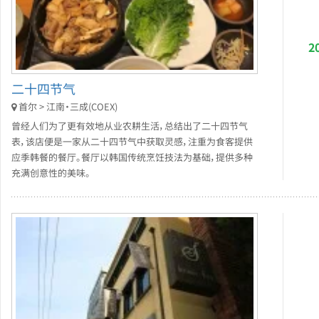
2
二十四节气
首尔 > 江南・三成(COEX)
曾经人们为了更有效地从业农耕生活，总结出了二十四节气
表，该店便是一家从二十四节气中获取灵感，注重为食客提供
应季韩餐的餐厅。餐厅以韩国传统烹饪技法为基础，提供多种
充满创意性的美味。