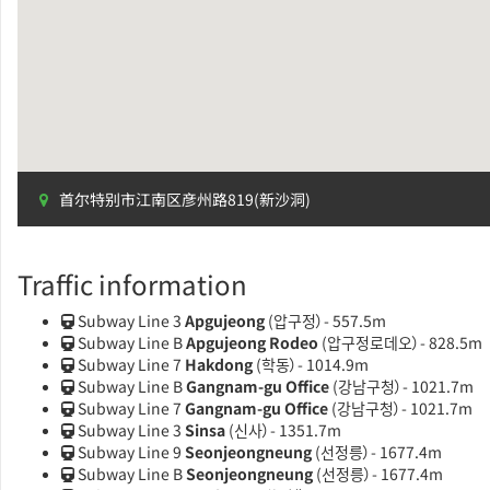
首尔特别市江南区彦州路819(新沙洞)
Traffic information
Subway Line 3
Apgujeong
(압구정）- 557.5m
Subway Line B
Apgujeong Rodeo
(압구정로데오）- 828.5m
Subway Line 7
Hakdong
(학동）- 1014.9m
Subway Line B
Gangnam-gu Office
(강남구청）- 1021.7m
Subway Line 7
Gangnam-gu Office
(강남구청）- 1021.7m
Subway Line 3
Sinsa
(신사）- 1351.7m
Subway Line 9
Seonjeongneung
(선정릉）- 1677.4m
Subway Line B
Seonjeongneung
(선정릉）- 1677.4m