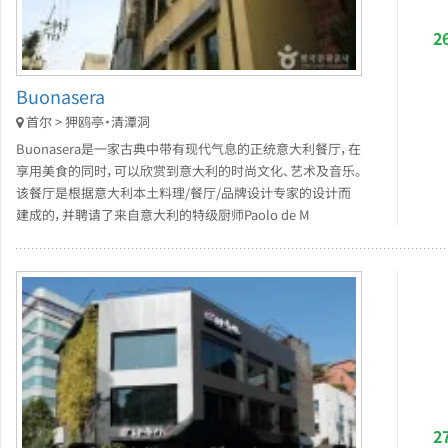
2
Buonasera
首尔 > 狎鸥亭・清潭洞
Buonasera是一家古典中带有现代气息的正统意大利餐厅，在
享用美食的同时，可以欣赏到意大利的时尚文化、艺术及音乐。
该餐厅是根据意大利本土料理/餐厅/品牌设计专家的设计而
建成的，并聘请了来自意大利的特级厨师Paolo de M
2