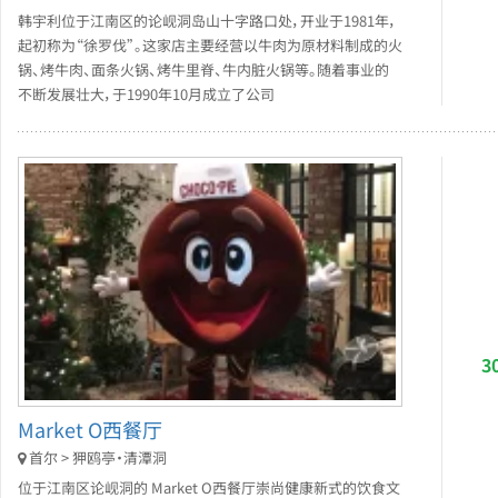
韩宇利位于江南区的论岘洞岛山十字路口处，开业于1981年，
起初称为“徐罗伐”。这家店主要经营以牛肉为原材料制成的火
锅、烤牛肉、面条火锅、烤牛里脊、牛内脏火锅等。随着事业的
不断发展壮大，于1990年10月成立了公司
3
Market O西餐厅
首尔 > 狎鸥亭・清潭洞
位于江南区论岘洞的 Market O西餐厅崇尚健康新式的饮食文