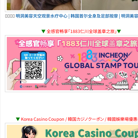
💆‍♀️💆‍♂️
明洞美容天空观景水疗中心 | 韩国首尔全身及足部按摩 | 明洞美
▼
全感官畅享「1883仁川全球盖章之旅」
▼
▼
Korea Casino Coupon / 韓国カジノクーポン / 韓國娛樂場優