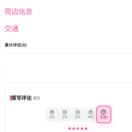
周边信息
交通
累计评论(0)
撰写评论
留言
😍
😞
😕
😐
😊
5分
1分
2分
3分
4分
★
★
★
★
★