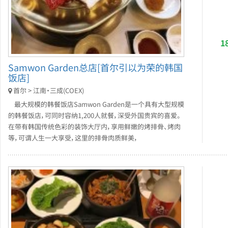
1
Samwon Garden总店[首尔引以为荣的韩国
饭店]
首尔 > 江南・三成(COEX)
最大规模的韩餐饭店Samwon Garden是一个具有大型规模
的韩餐饭店，可同时容纳1,200人就餐，深受外国贵宾的喜爱。
在带有韩国传统色彩的装饰大厅内，享用鲜嫩的烤排骨、烤肉
等，可谓人生一大享受，这里的排骨肉质鲜美，