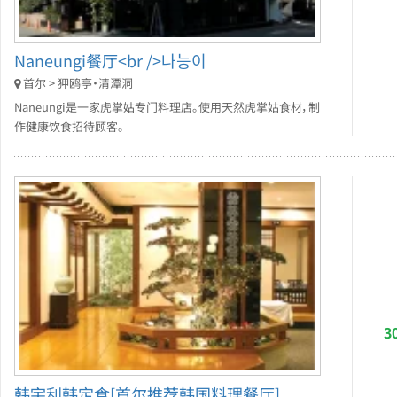
Naneungi餐厅<br />나능이
首尔 > 狎鸥亭・清潭洞
Naneungi是一家虎掌姑专门料理店。使用天然虎掌姑食材，制
作健康饮食招待顾客。
3
韩宇利韩定食[首尔推荐韩国料理餐厅]