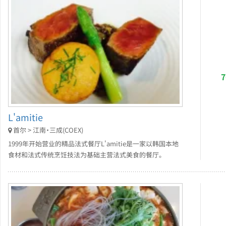
L'amitie
首尔 > 江南・三成(COEX)
1999年开始营业的精品法式餐厅L'amitie是一家以韩国本地
食材和法式传统烹饪技法为基础主营法式美食的餐厅。