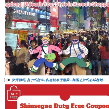
▷▶
享受明洞，首尔的精华，利用独家优惠券 - 韩国之旅的必访胜地！