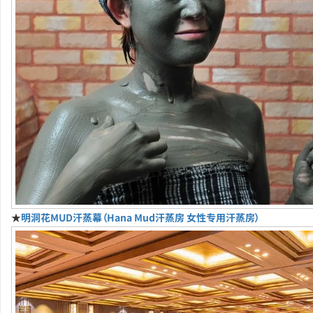
★
明洞花MUD汗蒸幕（Hana Mud汗蒸房 女性专用汗蒸房）