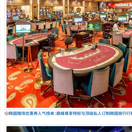
🎲
韩国赌场优惠券人气榜单：巅峰尊享特权与顶级私人订制韩国旅行行