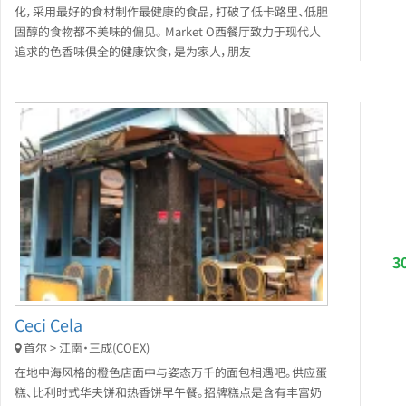
化，采用最好的食材制作最健康的食品，打破了低卡路里、低胆
固醇的食物都不美味的偏见。 Market O西餐厅致力于现代人
追求的色香味俱全的健康饮食，是为家人，朋友
3
Ceci Cela
首尔 > 江南・三成(COEX)
在地中海风格的橙色店面中与姿态万千的面包相遇吧。供应蛋
糕、比利时式华夫饼和热香饼早午餐。招牌糕点是含有丰富奶