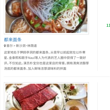
1
都来面条
首尔 > 新沙洞・林荫道
这家地处于狎鸥亭洞的都来面条，从很早以前起就在以朴寒
星、金泰熙和歌手Naul等人为代表的艺人圈中获得了一致好
评。不仅如此，演员朴宝剑也是这家店的常客。拥有清爽浓醇厚
汤底的都来面条、加入鲜味浓厚调味料的拌面