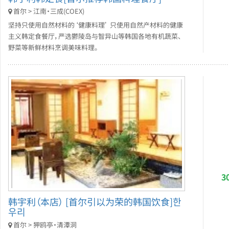
首尔 > 江南・三成(COEX)
坚持只使用自然材料的‘健康料理’ 只使用自然产材料的健康
主义韩定食餐厅，严选鬱陵岛与智异山等韩国各地有机蔬菜、
野菜等新鲜材料烹调美味料理。
3
韩宇利（本店） [首尔引以为荣的韩国饮食]한
우리
首尔 > 狎鸥亭・清潭洞