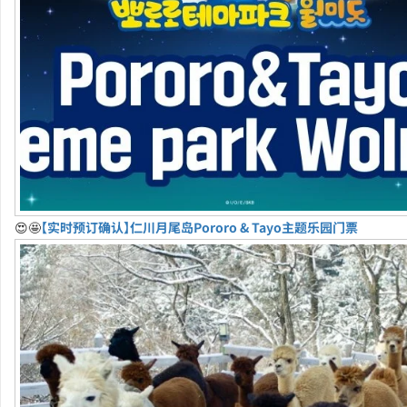
😍🤩
【实时预订确认】仁川月尾岛Pororo & Tayo主题乐园门票