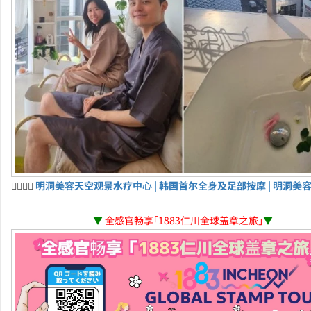
💆‍♀️💆‍♂️
明洞美容天空观景水疗中心 | 韩国首尔全身及足部按摩 | 明洞美
▼
全感官畅享「1883仁川全球盖章之旅」
▼