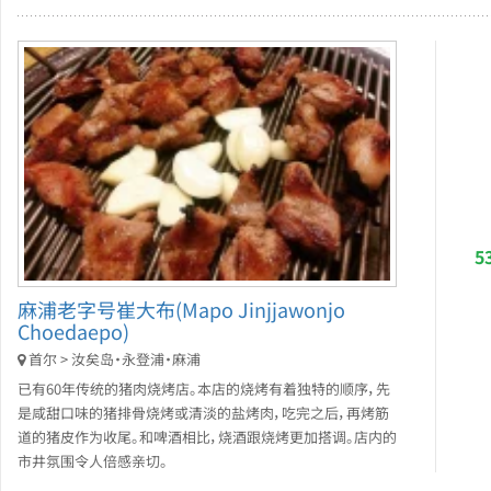
5
麻浦老字号崔大布(Mapo Jinjjawonjo
Choedaepo)
首尔 > 汝矣岛・永登浦・麻浦
已有60年传统的猪肉烧烤店。本店的烧烤有着独特的顺序，先
是咸甜口味的猪排骨烧烤或清淡的盐烤肉，吃完之后，再烤筋
道的猪皮作为收尾。和啤酒相比，烧酒跟烧烤更加搭调。店内的
市井氛围令人倍感亲切。