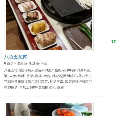
1
八色五花肉
首尔 > 汝矣岛・永登浦・麻浦
八色五花肉是将每天空运来的国产猪肉用8种特制的调料(红
酒、人参、松叶、香草、咖喱、大酱、辣椒酱)而制成的。除八色五
花肉外还无限提供包饭的蔬菜，种类丰富。饭店装饰得有民俗
村的情调，再加上140坪宽敞的空间，受到