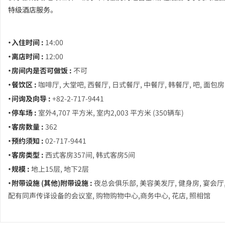
特级酒店服务。
・入住时间 :
14:00
・离店时间 :
12:00
・房间内是否可做饭 :
不可
・餐饮区 :
咖啡厅, 大堂吧, 西餐厅, 日式餐厅, 中餐厅, 韩餐厅, 吧, 面包房
・问询及向导 :
+82-2-717-9441
・停车场 :
室外4,707 平方米, 室内2,003 平方米 (350辆车)
・客房数量 :
362
・预约须知 :
02-717-9441
・客房类型 :
西式客房357间, 韩式客房5间
・规模 :
地上15层, 地下2层
・附带设施 (其他)附带设施 :
夜总会俱乐部, 美容美发厅, 健身房, 宴会厅
配有同声传译设备的会议室, 购物购物中心,商务中心, 花店, 照相馆