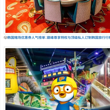
🎲
韩国赌场优惠券人气榜单：巅峰尊享特权与顶级私人订制韩国旅行行