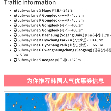
Traffic information
Subway Line 5
Mapo
(마포）- 243.9m
Subway Line A
Gongdeok
(공덕）- 466.3m
Subway Line K
Gongdeok
(공덕）- 466.3m
Subway Line 6
Gongdeok
(공덕）- 466.3m
Subway Line 5
Gongdeok
(공덕）- 466.3m
Subway Line 6
Daeheung (Sogang Univ.)
(대흥(서강대앞)）-
Subway Line K
Hyochang Park
(효창공원앞）- 1166.7m
Subway Line 6
Hyochang Park
(효창공원앞）- 1166.7m
Subway Line 6
Gwangheungchang (Seogang)
(광흥창(서강)
1615.3m
Subway Line 5
Aeogae
(애오개）- 1628m
为你推荐韩国人气优惠券信息