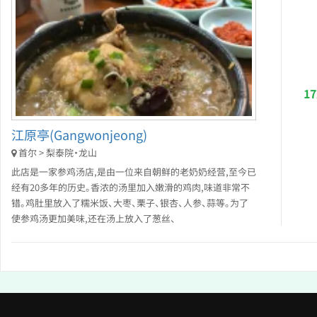
1
江原亭(Gangwonjeong)
首尔 > 梨泰院・龙山
此店是一家参鸡汤店,是由一位来自朝鲜的老奶奶经营,至今已
经有20多年的历史。香浓的汤里加入嫩滑的鸡肉,味道非常不
错。鸡肚里放入了糯米饭、大枣、栗子、银杏、人参、蒜等。为了
使参鸡汤更加美味,还在汤上放入了葱丝、