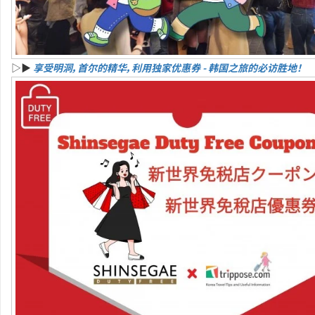
▷▶
享受明洞，首尔的精华，利用独家优惠券 - 韩国之旅的必访胜地！