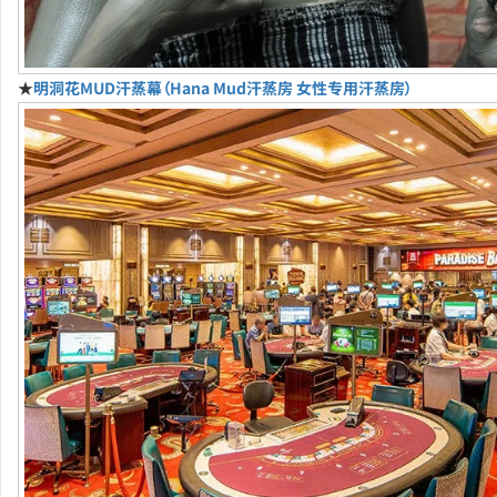
★
明洞花MUD汗蒸幕（Hana Mud汗蒸房 女性专用汗蒸房）