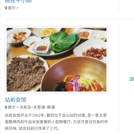
首尔 >
2
站前会馆
首尔 > 汝矣岛・永登浦・麻浦
站前会馆开业于1962年，最初位于龙山站的对面，是一家主营
香脆烤肉和牛血米饭套餐的小型韩餐厅，为坚守昔日饮食的传
统风味，该店目前已传承了三代。