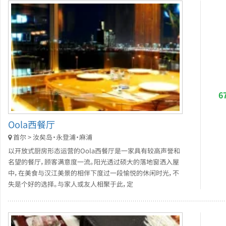
6
Oola西餐厅
首尔 > 汝矣岛・永登浦・麻浦
以开放式厨房形态运营的Oola西餐厅是一家具有较高声誉和
名望的餐厅，顾客满意度一流。阳光透过硕大的落地窗洒入屋
中，在美食与汉江美景的相伴下度过一段愉悦的休闲时光，不
失是个好的选择。与家人或友人相聚于此，定