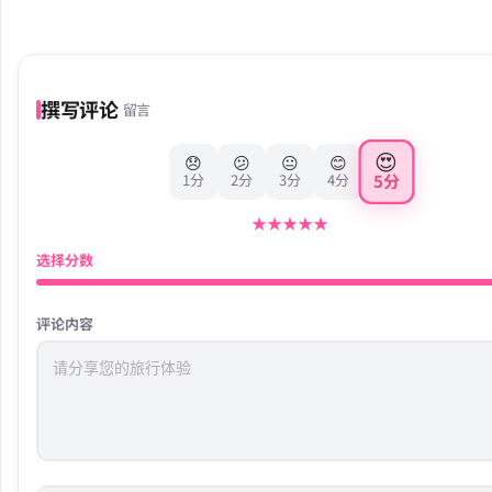
撰写评论
留言
😍
😞
😕
😐
😊
5分
1分
2分
3分
4分
★
★
★
★
★
选择分数
评论内容