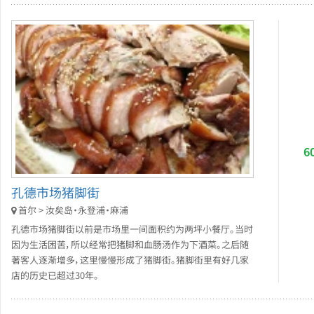
6
孔德市场猪脚街
首尔 > 汝矣岛・永登浦・麻浦
孔德市场猪脚街以前是市场里一间面积约为两坪小餐厅。当时
因为生活困苦，所以经常把猪脚和血肠汤作为下酒菜。之后随
著客人逐渐增多，这里慢慢形成了猪脚街。猪脚街里有好几家
店的历史已超过30年。