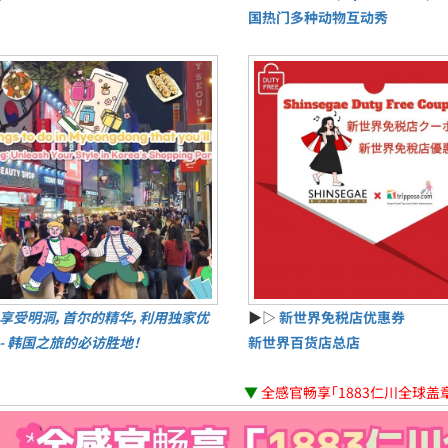
国热门多种动物互动秀
享受明洞，首尔的精华，利用独家优
▶▷
新世界免税店优惠券
 - 韩国之旅的必访胜地！
新世界百货店总店
▼
全感官畅享「1883仁川全球盖