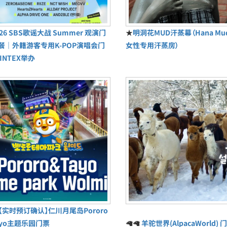
026 SBS歌谣大战 Summer 观演门
★
明洞花MUD汗蒸幕（Hana M
餐｜外籍游客专用K-POP演唱会门
女性专用汗蒸房）
INTEX举办
【实时预订确认】仁川月尾岛Pororo
ayo主题乐园门票
🦙🦙
羊驼世界(AlpacaWorld) 门