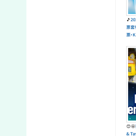
🎵
2
票套
票・K
😍🤩
& T