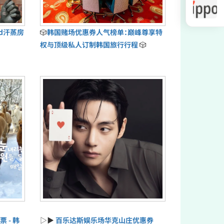
ud汗蒸房
🎲
韩国赌场优惠券人气榜单：巅峰尊享特
权与顶级私人订制韩国旅行行程
🎲
票 - 韩
▷▶
百乐达斯娱乐场华克山庄优惠券