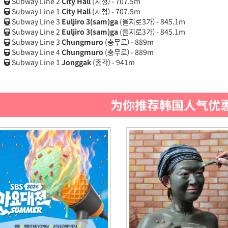
Subway Line 2
City Hall
(시청）- 707.5m
Subway Line 1
City Hall
(시청）- 707.5m
Subway Line 3
Euljiro 3(sam)ga
(을지로3가）- 845.1m
Subway Line 2
Euljiro 3(sam)ga
(을지로3가）- 845.1m
Subway Line 3
Chungmuro
(충무로）- 889m
Subway Line 4
Chungmuro
(충무로）- 889m
Subway Line 1
Jonggak
(종각）- 941m
为你推荐韩国人气优