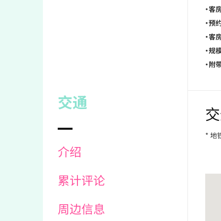
・客房
・预约
・客房
・规模
・附带
交通
交
* 
介绍
累计评论
周边信息