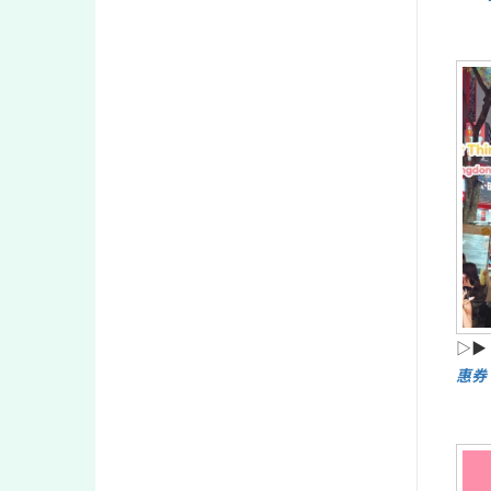
▷▶
惠券