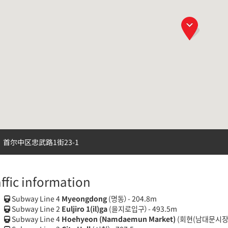
首尔中区忠武路1街23-1
affic information
Subway Line 4
Myeongdong
(명동）- 204.8m
Subway Line 2
Euljiro 1(il)ga
(을지로입구）- 493.5m
Subway Line 4
Hoehyeon (Namdaemun Market)
(회현(남대문시장)）