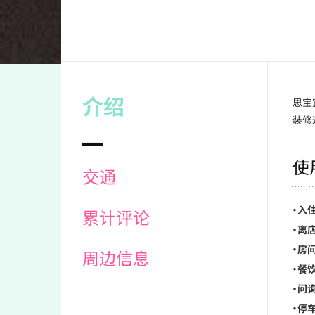
介绍
思宝
装修
使
交通
・入住
累计评论
・离店
・房
周边信息
・餐饮
・问
・停车