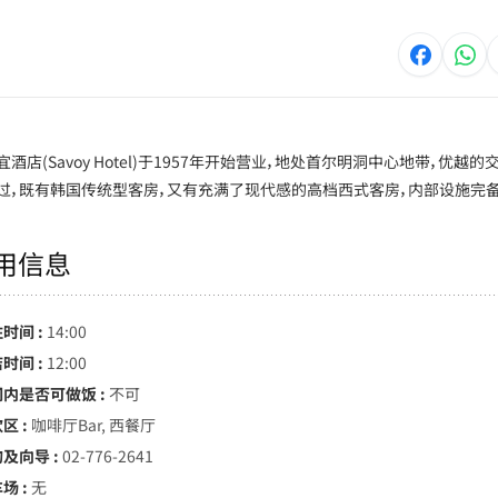
宜酒店(Savoy Hotel)于1957年开始营业，地处首尔明洞中心地带，优
过，既有韩国传统型客房，又有充满了现代感的高档西式客房，内部设施完备
用信息
时间 :
14:00
时间 :
12:00
间内是否可做饭 :
不可
区 :
咖啡厅Bar, 西餐厅
询及向导 :
02-776-2641
场 :
无