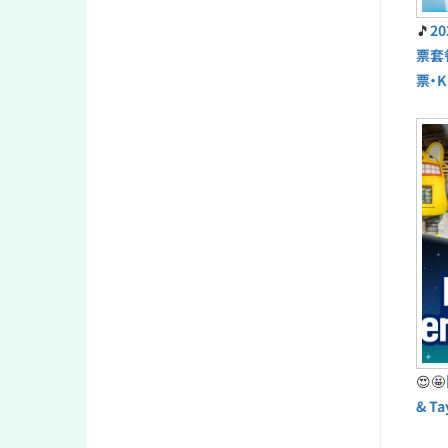
🎵
2
票套
票・K
😍🤩
& T