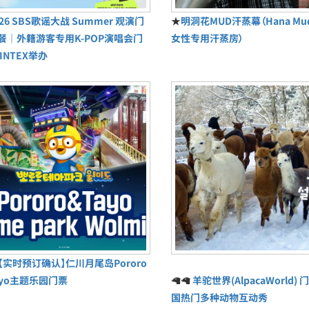
026 SBS歌谣大战 Summer 观演门
★
明洞花MUD汗蒸幕（Hana M
餐｜外籍游客专用K-POP演唱会门
女性专用汗蒸房）
INTEX举办
【实时预订确认】仁川月尾岛Pororo
ayo主题乐园门票
🦙🦙
羊驼世界(AlpacaWorld) 门
国热门多种动物互动秀