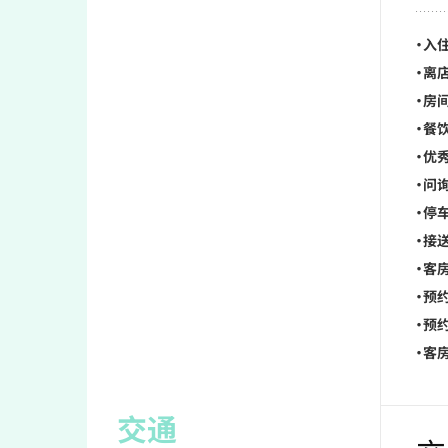
・入住
・离店
・房
・餐饮
・优秀
・问
・停车
・接送
・客房
・预约
・预
・客房
交通