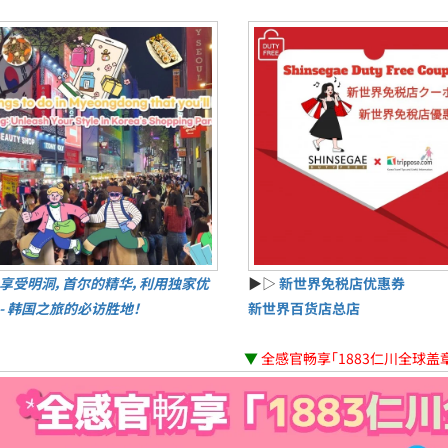
享受明洞，首尔的精华，利用独家优
▶▷
新世界免税店优惠券
 - 韩国之旅的必访胜地！
新世界百货店总店
▼
全感官畅享「1883仁川全球盖