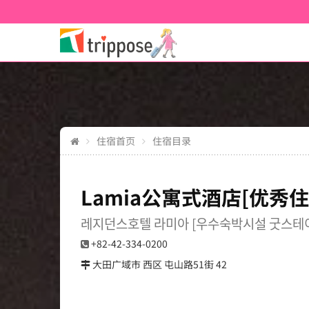
住宿首页
住宿目录
Lamia公寓式酒店[优秀
레지던스호텔 라미아 [우수숙박시설 굿스테
+82-42-334-0200
大田广域市 西区 屯山路51街 42