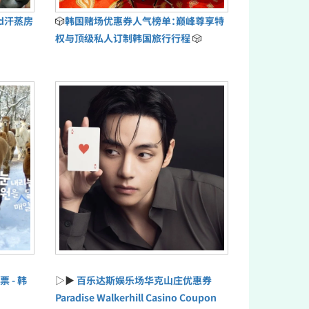
ud汗蒸房
🎲
韩国赌场优惠券人气榜单：巅峰尊享特
权与顶级私人订制韩国旅行行程
🎲
票 - 韩
▷▶
百乐达斯娱乐场华克山庄优惠券
Paradise Walkerhill Casino Coupon