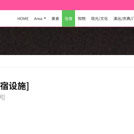
HOME
Area
美食
住宿
购物
观光/文化
演出/庆典/
住宿设施]
이]