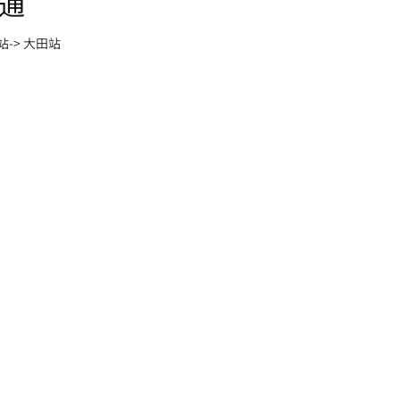
通
站-> 大田站