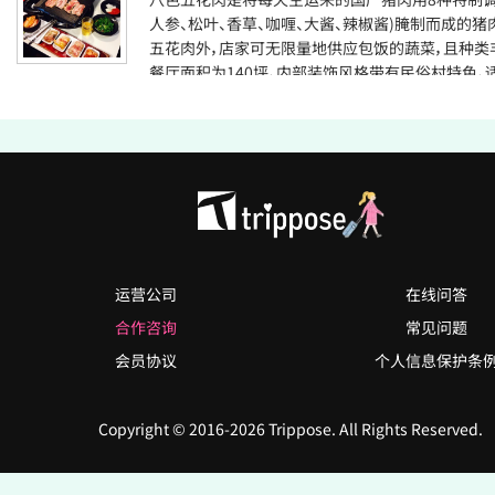
人参、松叶、香草、咖喱、大酱、辣椒酱)腌制而成的猪
五花肉外，店家可无限量地供应包饭的蔬菜，且种类
餐厅面积为140坪，内部装饰风格带有民俗村特色，
体聚餐或家庭聚会。 作为韩国多家大众媒体推荐的
八色五花肉总店经常在各类电视、电影中出现。特别
NHK、富士、朝日、NTV、TVBS和韩国介绍美食的杂
以看到有关该店的介绍性文字。餐厅的主要客源为来
香港、台湾等地的游客。店家用肉的美味牢牢地锁住
心。目前餐厅已在澳洲墨尔本设立了分店，正在积极
军，成为促进韩餐走向国际化的主力军。
运营公司
在线问答
合作咨询
常见问题
会员协议
个人信息保护条
Copyright © 2016-2026 Trippose. All Rights Reserved.