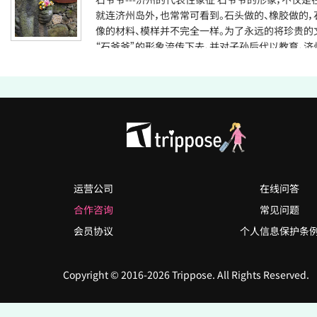
就连济州岛外，也常常可看到。石头做的、橡胶做的，
像的材料、模样并不完全一样。为了永远的将珍贵的
“石爷爷”的形象流传下去，并对子孙后代以教育，济
地将到内外各种各样的石爷爷的人偶收集起来，将
起保存，按学术上、艺术上的价值对其重新进行了整
一处新的学习和观光场所“石爷爷公园”。公园内有4
间、石爷爷技能说明空间、散步路、石爷爷再解析展示
平为主题再解析的石爷爷)、济州型庭院、体验学习场等
寻找石爷爷 济州的象征之一“石爷爷”有很多叫法，1
指定为地方民俗资料第2号，正式的叫法才定下来。
在济州牧·旌义县·大静县的城门(东、西、南门)入口
市内21座、首尔国立民俗博物馆2座、成邑12座、大静
运营公司
在线问答
未完成的1座)，共保留有48座石爷爷雕像，主要发挥
合作咨询
常见问题
呪术宗教、标示位置及禁标的作用。在1754年(英祖3
会员协议
个人信息保护条
圭(音)牧师主持创刊的文献《淡水契》的《耽罗志》中
记载。石爷爷雕像用济州特有的玄武岩制作而成，显
有的魅力。现在，随着交流范围的扩大，在世界各地
Copyright © 2016-2026 Trippose. All Rights Reserved.
爷爷的形象。