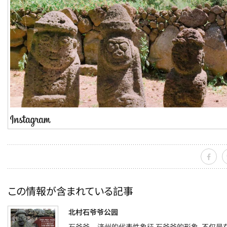
この情報が含まれている記事
北村石爷爷公园
石爷爷---济州的代表性象征 石爷爷的形象，不仅是